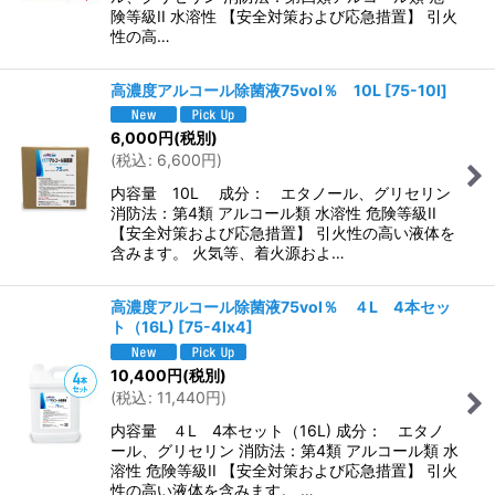
険等級II 水溶性 【安全対策および応急措置】 引火
性の高…
高濃度アルコール除菌液75vol％ 10L
[
75-10l
]
6,000
円
(税別)
(
税込
:
6,600
円
)
内容量 10L 成分： エタノール、グリセリン
消防法：第4類 アルコール類 水溶性 危険等級II
【安全対策および応急措置】 引火性の高い液体を
含みます。 火気等、着火源およ…
高濃度アルコール除菌液75vol％ ４L 4本セッ
ト（16L)
[
75-4lx4
]
10,400
円
(税別)
(
税込
:
11,440
円
)
内容量 ４L 4本セット（16L) 成分： エタノ
ール、グリセリン 消防法：第4類 アルコール類 水
溶性 危険等級II 【安全対策および応急措置】 引火
性の高い液体を含みます。 …