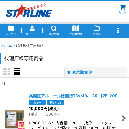
カート
カテゴリ
マイページ
商品検索
ご利用案内
全商品
ホーム
>
代理店様専用商品
代理店様専用商品
表示順変更
閉じる
4
件
表示数
:
高濃度アルコール除菌液75vol％ 20L
[
75-20l
]
並び順
:
10,000
円
(税別)
(
税込
:
11,000
円
)
絞り込む
PRICE DOWN 内容量 20L 成分： エタノー
ル、グリセリン 消防法：第四類アルコール類 危